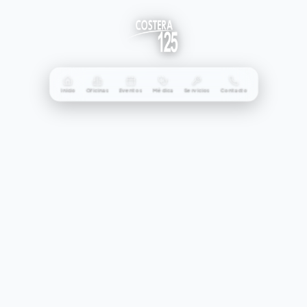
Inicio
Oficinas
Eventos
Médica
Servicios
Contacto