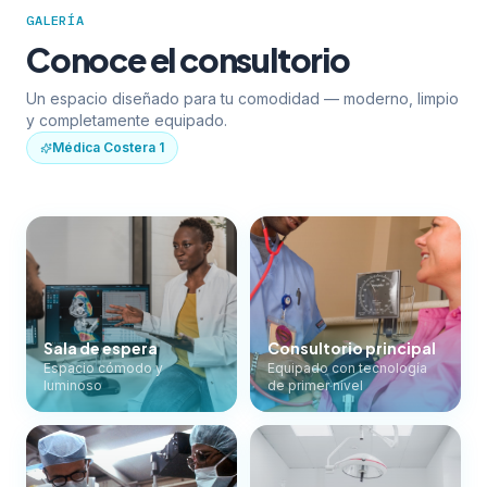
GALERÍA
Conoce el consultorio
Un espacio diseñado para tu comodidad — moderno, limpio
y completamente equipado.
Médica Costera 1
Sala de espera
Consultorio principal
Espacio cómodo y
Equipado con tecnología
luminoso
de primer nivel