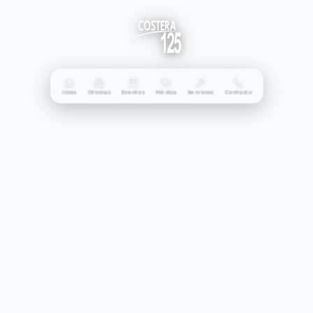
Inicio
Oficinas
Eventos
Médica
Servicios
Contacto