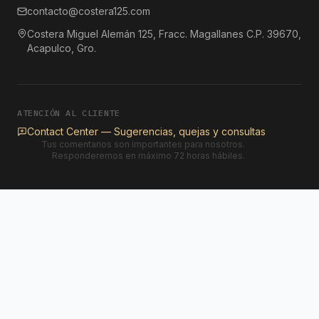
contacto@costera125.com
Costera Miguel Alemán 125, Fracc. Magallanes C.P. 39670,
Acapulco, Gro.
ATENCIÓN AL CLIENTE
Contact Center — Sugerencias, quejas y consultas
Tus comentarios son importantes para nosotros.
Responderemos en máximo 72 horas hábiles.
©
2026
Costera 125. Todos los derechos reservados.
|
Facebook
Instagram
LinkedIn
Aviso de Privacidad
Política de Cookies
Este sitio está protegido por el protocolo FORTIFY.
Más información